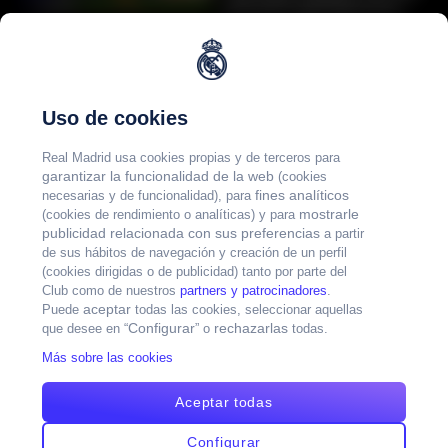
01:44
and we're getting more
and more confident."
(LaLiga | 25/01/2025 |
Asencio | Post
José Zorrilla)
Valladolid-Real Madrid
(CC)
Uso de cookies
"We are on a very positive
02:26
streak." 8LaLiga |
Real Madrid usa cookies propias y de terceros para
25/01/2025 | José Zorrilla)
garantizar la funcionalidad de la web
(cookies
fines analíticos
necesarias y de funcionalidad), para
Best goals against
mostrarle
(cookies de rendimiento o analíticas) y para
Valladolid in LaLiga
publicidad relacionada con sus preferencias
a partir
de sus hábitos de navegación y creación de un perfil
Enjoy again the best goals
(cookies dirigidas o de publicidad) tanto por parte del
01:48
that some madridistas
Club como de nuestros
partners y patrocinadores
.
scored at the Estadio
aceptar
Puede
todas las cookies, seleccionar aquellas
Municipal José Zorrilla.
Configurar
rechazarlas
que desee en “
” o
todas.
Cristiano, Ramos, Raúl and
many more...
Más sobre las cookies
Aceptar todas
Configurar