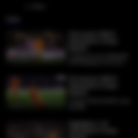
Share
Videos
Full match | MD.21
Valladolid 0-3 Real
Madrid
LaLiga win over Valladolid
01:42:00
with Mbappé's first hat-
trick (LaLiga | 25/01/2025
| José Zorrilla)
30 minutes | MD.21
Valladolid 0-3 Real
Madrid
LaLiga | 25/01/2025 | José
29:34
Zorrilla
Highlights | J.21
Valladolid 0-3 Real
Madrid