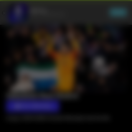
Valladolid-Real
RM Play
View
Free
-
In Google Play
Valladolid-Real Madrid
Start Watching
LaLiga | 25/01/2025 | Estadio Municipal José Zorrilla